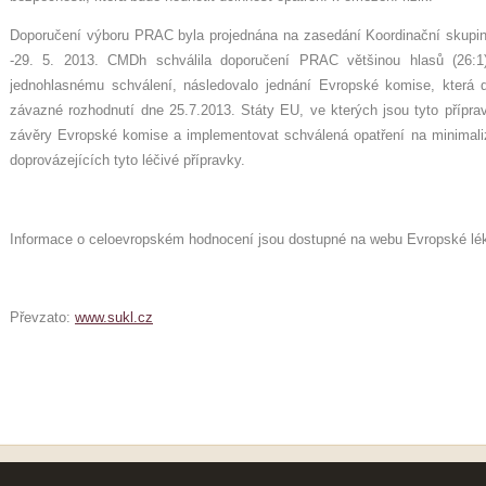
Doporučení výboru PRAC byla projednána na zasedání Koordinační skup
-29. 5. 2013. CMDh schválila doporučení PRAC většinou hlasů (26:
jednohlasnému schválení, následovalo jednání Evropské komise, která d
závazné rozhodnutí dne 25.7.2013. Státy EU, ve kterých jsou tyto přípravk
závěry Evropské komise a implementovat schválená opatření na minimaliz
doprovázejících tyto léčivé přípravky.
Informace o celoevropském hodnocení jsou dostupné na webu Evropské lé
Převzato:
www.sukl.cz