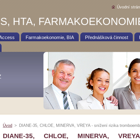
Úvodní strá
S, HTA, FARMAKOEKONOMI
 Access
Farmakoekonomie, BIA
Přednášková činnost
Z
Úvod
>
DIANE-35, CHLOE, MINERVA, VREYA - snížení rizika tromboemb
DIANE-35, CHLOE, MINERVA, VREYA