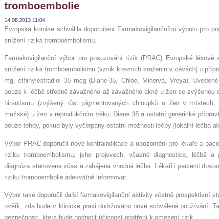
tromboembolie
14.08.2013 11:04
Evropská komise schválila doporučení Farmakovigilančního výboru pro posu
snížení rizika tromboembolismu.
Farmakovigilanční výbor pro posuzování rizik (PRAC) Evropské lékové age
snížení rizika tromboembolismu (vznik krevních sraženin v cévách) u přípr
mg, ethinylestradiol 35 mcg (Diane-35, Chloe, Minerva, Vreya). Uvedené
pouze k léčbě středně závažného až závažného akné u žen se zvýšenou ci
hirsutismu (zvýšený růst pigmentovaných chloupků u žen v místech, 
mužské) u žen v reprodukčním věku. Diane 35 a ostatní generické přípra
pouze tehdy, pokud byly vyčerpány ostatní možnosti léčby (lokální léčba akn
Výbor PRAC doporučil nové kontraindikace a upozornění pro lékaře a pacie
riziku tromboembolismu, jeho projevech, včasné diagnostice, léčbě a
diagnóza stanovena včas a zahájena vhodná léčba. Lékaři i pacienti dosta
riziku tromboembolie adekvátně informovat.
Výbor také doporučil další farmakovigilanční aktivity včetně prospektivní s
ověřit, zda bude v klinické praxi dodržováno nově schválené používání. Ta
bezpečnosti, která bude hodnotit účinnost opatření k omezení rizik.