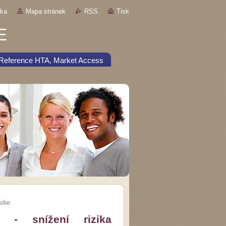
nka
Mapa stránek
RSS
Tisk
E
Reference HTA, Market Access
olie
 - snížení rizika