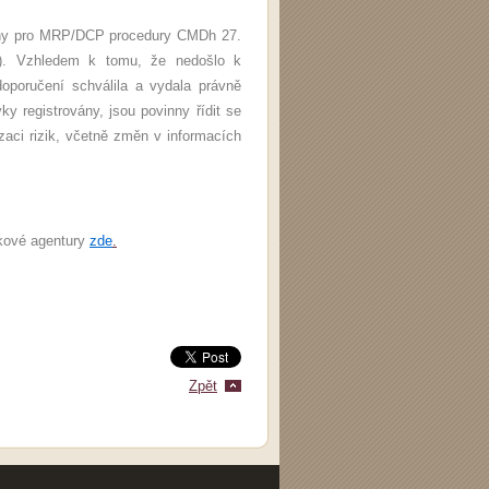
iny pro MRP/DCP procedury CMDh 27.
1). Vzhledem k tomu, že nedošlo k
oporučení schválila a vydala právně
y registrovány, jsou povinny řídit se
aci rizik, včetně změn v informacích
kové agentury
zde
.
Zpět