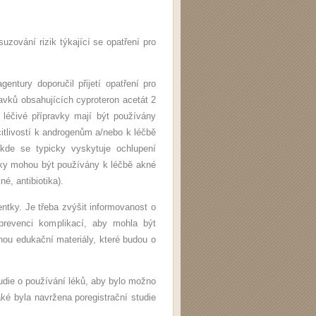
zování rizik týkající se opatření pro
ntury doporučil přijetí opatření pro
avků obsahujících cyproteron acetát 2
 léčivé přípravky mají být používány
tlivostí k androgenům a/nebo k léčbě
kde se typicky vyskytuje ochlupení
vky mohou být používány k léčbě akné
é, antibiotika).
ntky. Je třeba zvýšit informovanost o
 prevenci komplikací, aby mohla být
nou edukační materiály, které budou o
tudie o používání léků, aby bylo možno
ké byla navržena poregistrační studie