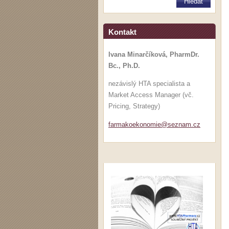
Kontakt
Ivana Minarčíková, PharmDr.
Bc., Ph.D.
nezávislý HTA specialista a
Market Access Manager (vč.
Pricing, Strategy)
farmakoe
konomie@
seznam.c
z