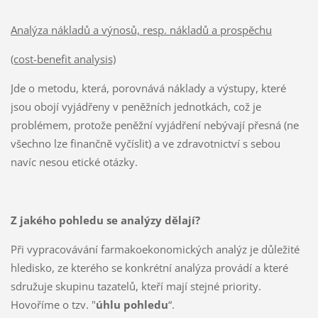
Analýza nákladů a výnosů, resp. nákladů a prospěchu
(cost-benefit analysis)
Jde o metodu, která, porovnává náklady a výstupy, které
jsou obojí vyjádřeny v peněžních jednotkách, což je
problémem, protože peněžní vyjádření nebývají přesná (ne
všechno lze finančně vyčíslit) a ve zdravotnictví s sebou
navíc nesou etické otázky.
Z jakého pohledu se analýzy dělají?
Při vypracovávání farmakoekonomických analýz je důležité
hledisko, ze kterého se konkrétní analýza provádí a které
sdružuje skupinu tazatelů, kteří mají stejné priority.
Hovoříme o tzv. "
úhlu pohledu
“.