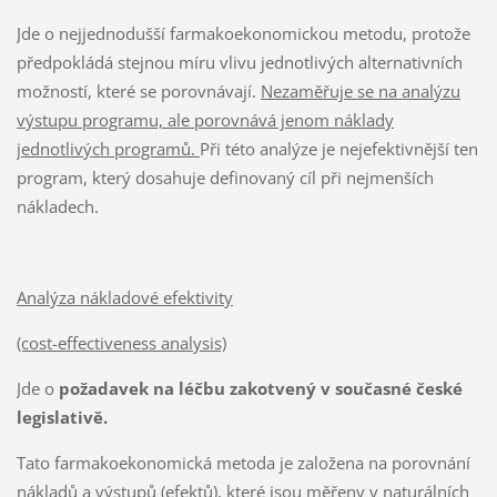
Jde o nejjednodušší farmakoekonomickou metodu, protože
předpokládá stejnou míru vlivu jednotlivých alternativních
možností, které se porovnávají.
Nezaměřuje se na analýzu
výstupu programu, ale porovnává jenom náklady
jednotlivých programů.
Při této analýze je nejefektivnější ten
program, který dosahuje definovaný cíl při nejmenších
nákladech.
Analýza nákladové efektivity
(cost-effectiveness analysis)
Jde o
požadavek na léčbu zakotvený v současné české
legislativě.
Tato farmakoekonomická metoda je založena na porovnání
nákladů a výstupů (efektů), které jsou měřeny v naturálních