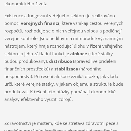
ekonomického života.
Existence a fungování veřejného sektoru je realizováno
pomocí
veřejných financí
, které vznikají cestou veřejných
rozpočtů, rozhoduje se o nich veřejnou volbou a podléhají
veřejné kontrole. Jsou nedílným a mimořádně významným
nástrojem, který hraje rozhodující úlohu v řízení veřejného
sektoru a jeho základní funkcí je
alokace
(které statky
budou produkovány),
distribuce
(spravedlivé přidělení
finančních prostředků) a
stabilizace
(národního
hospodářství). Při řešení alokace vzniká otázka, jak vláda
určí, které veřejné statky, v jakém objemu a struktuře bude
produkovat. K řešení této otázky pomáhají ekonomické
analýzy efektivního využití zdrojů.
Zdravotnictví je místem, kde se střetává zdravotní péče s
vysokým morálním kreditem a ekonomické prostředí se