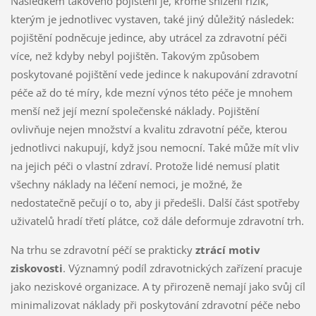
Následkem takového pojištění je, kromě snížení rizik,
kterým je jednotlivec vystaven, také jiný důležitý následek:
pojištění podněcuje jedince, aby utrácel za zdravotní péči
více, než kdyby nebyl pojištěn. Takovým způsobem
poskytované pojištění vede jedince k nakupování zdravotní
péče až do té míry, kde mezní výnos této péče je mnohem
menší než její mezní společenské náklady. Pojištění
ovlivňuje nejen množství a kvalitu zdravotní péče, kterou
jednotlivci nakupují, když jsou nemocní. Také může mít vliv
na jejich péči o vlastní zdraví. Protože lidé nemusí platit
všechny náklady na léčení nemoci, je možné, že
nedostatečně pečují o to, aby ji předešli. Další část spotřeby
uživatelů hradí třetí plátce, což dále deformuje zdravotní trh.
Na trhu se zdravotní péčí se prakticky
ztrácí motiv
ziskovosti
. Významný podíl zdravotnických zařízení pracuje
jako neziskové organizace. A ty přirozeně nemají jako svůj cíl
minimalizovat náklady při poskytování zdravotní péče nebo