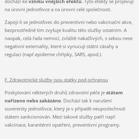
dochází ke
vzniku vnějších efektů
. Tyto efekty se projevují
na úrovni jednotlivce a na úrovni celé společnosti.
Zapojí-li se jednotlivec do preventivní nebo vakcinační akce,
bezprostředně tím zvyšuje kvalitu této služby ostatním. A
naopak, celá řada nemocí, zvláště nakažlivých, s sebou nese
negativní externality, které si vynucují státní zásahy a
regulaci (např.epidemie chřipky, SARS, apod.).
F. Zdravotnické služby jsou statky pod ochranou
Poskytování některých druhů zdravotní péče je
státem
nařízeno nebo zakázáno
. Dochází tak k narušení
suverenity jednotlivce, který je v případě neuposlechnutí
státem sankcionován. Mezi takové služby patří např.
vakcinace, karanténní opatření, preventivní programy.