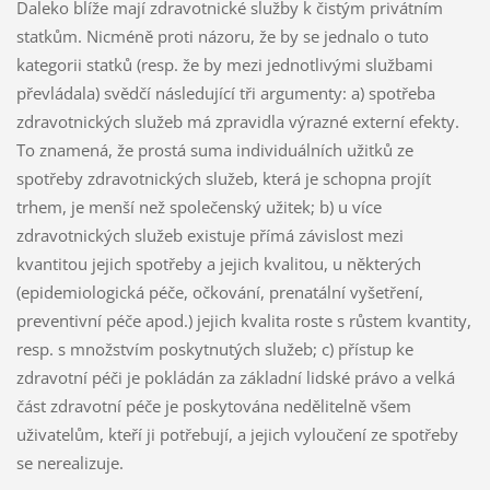
Daleko blíže mají zdravotnické služby k čistým privátním
statkům. Nicméně proti názoru, že by se jednalo o tuto
kategorii statků (resp. že by mezi jednotlivými službami
převládala) svědčí následující tři argumenty: a) spotřeba
zdravotnických služeb má zpravidla výrazné externí efekty.
To znamená, že prostá suma individuálních užitků ze
spotřeby zdravotnických služeb, která je schopna projít
trhem, je menší než společenský užitek; b) u více
zdravotnických služeb existuje přímá závislost mezi
kvantitou jejich spotřeby a jejich kvalitou, u některých
(epidemiologická péče, očkování, prenatální vyšetření,
preventivní péče apod.) jejich kvalita roste s růstem kvantity,
resp. s množstvím poskytnutých služeb; c) přístup ke
zdravotní péči je pokládán za základní lidské právo a velká
část zdravotní péče je poskytována nedělitelně všem
uživatelům, kteří ji potřebují, a jejich vyloučení ze spotřeby
se nerealizuje.