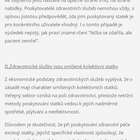
Ke stejnému jevu nastává na opačné straně trhu, na straně
nabídky. Poskytovatelé zdravotních služeb nemohou vždy, s
úplnou jistotou předpovědět, zda jimi poskytovaný statek je
pro konkrétního uživatele vhodný. I v tomto případě je
výsledek nejistý, jak praví známé rčení "léčba se zdařila, ale
pacient zemřel".
D.Zdravotnické služby jsou smíšené kolektivní statky
Z ekonomické podstaty zdravotnických služeb vyplývá, že v
zásadě mají charakter smíšených kolektivních statků.
Veřejný sektor vzniká na poli zdravotnictví, přestože netržní
metody poskytování statků vedou k jejich nadměrné
spotřebě, plýtvání a neefektivnosti.
Důvodem je skutečnost, že při poskytování zdravotní péče
existují statky, jejichž specifické vlastnosti způsobují, že