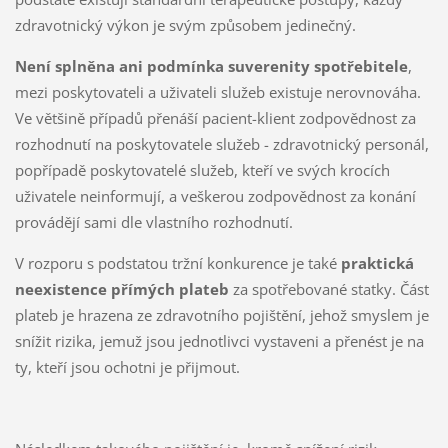
zdravotnický výkon je svým způsobem jedinečný.
Není splněna ani podmínka suverenity spotřebitele
,
mezi poskytovateli a uživateli služeb existuje nerovnováha.
Ve většině případů přenáší pacient-klient zodpovědnost za
rozhodnutí na poskytovatele služeb - zdravotnický personál,
popřípadě poskytovatelé služeb, kteří ve svých krocích
uživatele neinformují, a veškerou zodpovědnost za konání
provádějí sami dle vlastního rozhodnutí.
V rozporu s podstatou tržní konkurence je také
praktická
neexistence přímých plateb
za spotřebované statky. Část
plateb je hrazena ze zdravotního pojištění, jehož smyslem je
snížit rizika, jemuž jsou jednotlivci vystaveni a přenést je na
ty, kteří jsou ochotni je přijmout.