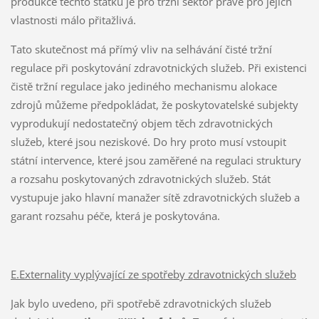
produkce těchto statků je pro tržní sektor právě pro jejich
vlastnosti málo přitažlivá.
Tato skutečnost má přímý vliv na selhávání čisté tržní
regulace při poskytování zdravotnických služeb. Při existenci
čistě tržní regulace jako jediného mechanismu alokace
zdrojů můžeme předpokládat, že poskytovatelské subjekty
vyprodukují nedostatečný objem těch zdravotnických
služeb, které jsou neziskové. Do hry proto musí vstoupit
státní intervence, které jsou zaměřené na regulaci struktury
a rozsahu poskytovaných zdravotnických služeb. Stát
vystupuje jako hlavní manažer sítě zdravotnických služeb a
garant rozsahu péče, která je poskytována.
E.Externality vyplývající ze spotřeby zdravotnických služeb
Jak bylo uvedeno, při spotřebě zdravotnických služeb