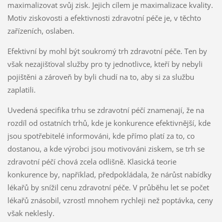
maximalizovat svůj zisk. Jejich cílem je maximalizace kvality.
Motiv ziskovosti a efektivnosti zdravotní péče je, v těchto
zařízeních, oslaben.
Efektivní by mohl být soukromý trh zdravotní péče. Ten by
však nezajišťoval služby pro ty jednotlivce, kteří by nebyli
pojištěni a zároveň by byli chudí na to, aby si za službu
zaplatili.
Uvedená specifika trhu se zdravotní péčí znamenají, že na
rozdíl od ostatních trhů, kde je konkurence efektivnější, kde
jsou spotřebitelé informováni, kde přímo platí za to, co
dostanou, a kde výrobci jsou motivováni ziskem, se trh se
zdravotní péčí chová zcela odlišně. Klasická teorie
konkurence by, například, předpokládala, že nárůst nabídky
lékařů by snížil cenu zdravotní péče. V průběhu let se počet
lékařů znásobil, vzrostl mnohem rychleji než poptávka, ceny
však neklesly.