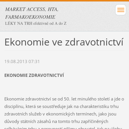
MARKET ACCESS, HTA,
FARMAKOEKONOMIE
LÉKY NA TRH efektivně od A do Z
Ekonomie ve zdravotnictví
19.08.2013 07:31
EKONOMIE ZDRAVOTNICTVÍ
Ekonomie zdravotnictví se od 50. let minulého století a jde o
disciplínu, která se soustřeďuje jak na charakteristiku trhu
zdravotních služeb v ekonomických termínech, jako jsou
důvody státních zásahů na tomto trhu zapříčiněných
selháváním trhu a nerovností příjmu obyvatel, tak na úlohu