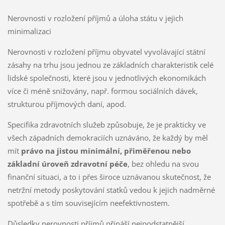
Nerovnosti v rozložení příjmů a úloha státu v jejich
minimalizaci
Nerovnosti v rozložení příjmu obyvatel vyvolávající státní
zásahy na trhu jsou jednou ze základních charakteristik celé
lidské společnosti, které jsou v jednotlivých ekonomikách
více či méně snižovány, např. formou sociálních dávek,
strukturou příjmových daní, apod.
Specifika zdravotních služeb způsobuje, že je prakticky ve
všech západních demokraciích uznáváno, že každý by měl
mít
právo na jistou minimální, přiměřenou nebo
základní úroveň zdravotní péče
, bez ohledu na svou
finanční situaci, a to i přes široce uznávanou skutečnost, že
netržní metody poskytování statků vedou k jejich nadměrné
spotřebě a s tím souvisejícím neefektivnostem.
Důsledky nerovnosti příjmů přináší nejpodstatnější