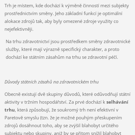
Trh je místem, kde dochází k výměně činností mezi subjekty
prostřednictvím směny. Jeho základní funkcí je optimální
alokace zdrojů tak, aby byly omezené zdroje využity co
nejefektivněji.
Na trhu zdravotnictví jsou prostředkem směny zdravotnické
služby, které mají výrazně specifický charakter, a proto
dochází ke státním zásahům na trhu se zdravotní péčí.
Důvody státních zásahů na zdravotnickém trhu
Obecně existují dvě skupiny důvodů, které odůvodňují státní
aktivity v tržním hospodářství. Za prvé dochází k
selhávání
trhu
, která způsobují, že soukromý trh není efektivní v
Paretově smyslu (tzn. že je možné pouhým přeskupením
zdrojů dosáhnout toho, aby se zvýšil blahobyt určitého
subjektu nebo skupiny, aniž by se přitom snížil blahobyt