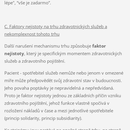
lépe", “vše je zadarmo”.
C. Faktory nejistoty na trhu zdravotnických služeb a
nekomplexnost tohoto trhu
Další narušení mechanismu trhu způsobuje
faktor
nejistoty
, který je specifickým momentem zdravotnických
služeb a zdravotního pojištění.
Pacient - spotřebitel služeb nemůže nebo jenom v omezené
míře může předpovědět svůj zdravotní stav v budoucnosti.
Jeho povaha poptávky je nepravidelná a nepředvídaná.
Proto je faktor nejistoty jednou ze základních příčin vzniku
zdravotního pojištění, jehož funkce vlastně spočívá v
rozložení nákladů v čase a mezi jednotlivé spotřebitele
(princip solidarity, princip subsidiarity).