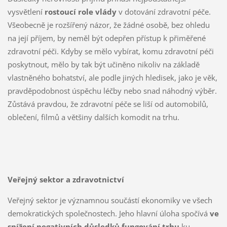
vysvětlení
rostoucí role vlády
v dotování zdravotní péče.
Všeobecně je rozšířený názor, že žádné osobě, bez ohledu
na její příjem, by neměl být odepřen přístup k přiměřené
zdravotní péči. Kdyby se mělo vybírat, komu zdravotní péči
poskytnout, mělo by tak být učiněno nikoliv na základě
vlastněného bohatství, ale podle jiných hledisek, jako je věk,
pravděpodobnost úspěchu léčby nebo snad náhodný výběr.
Zůstává pravdou, že zdravotní péče se liší od automobilů,
oblečení, filmů a většiny dalších komodit na trhu.
Veřejný sektor a zdravotnictví
Veřejný sektor je významnou součástí ekonomiky ve všech
demokratických společnostech. Jeho hlavní úloha spočívá
ve
snížení negativních důsledků fungování trhu
ku