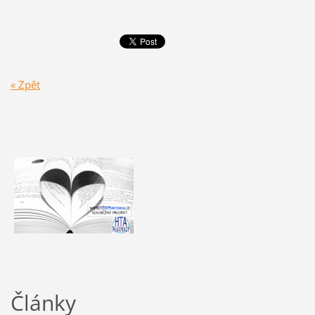
« Zpět
Články