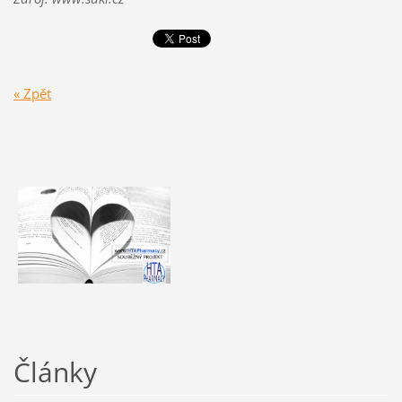
« Zpět
Články