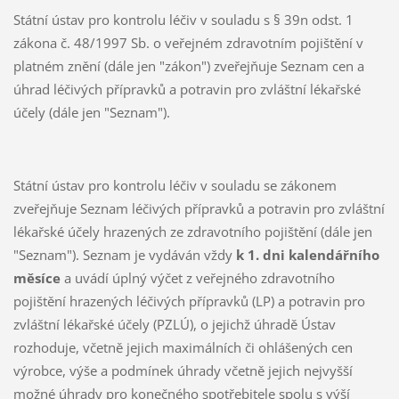
Státní ústav pro kontrolu léčiv v souladu s § 39n odst. 1
zákona č. 48/1997 Sb. o veřejném zdravotním pojištění v
platném znění (dále jen "zákon") zveřejňuje Seznam cen a
úhrad léčivých přípravků a potravin pro zvláštní lékařské
účely (dále jen "Seznam").
Státní ústav pro kontrolu léčiv v souladu se zákonem
zveřejňuje Seznam léčivých přípravků a potravin pro zvláštní
lékařské účely hrazených ze zdravotního pojištění (dále jen
"Seznam"). Seznam je vydáván vždy
k 1. dni kalendářního
měsíce
a uvádí úplný výčet z veřejného zdravotního
pojištění hrazených léčivých přípravků (LP) a potravin pro
zvláštní lékařské účely (PZLÚ), o jejichž úhradě Ústav
rozhoduje, včetně jejich maximálních či ohlášených cen
výrobce, výše a podmínek úhrady včetně jejich nejvyšší
možné úhrady pro konečného spotřebitele spolu s výší