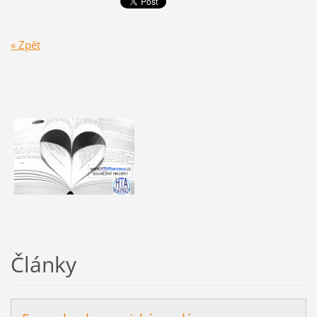
« Zpět
Články