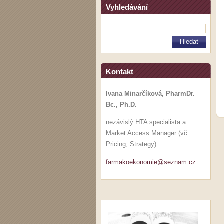
Vyhledávání
Kontakt
Ivana Minarčíková, PharmDr.
Bc., Ph.D.
nezávislý HTA specialista a
Market Access Manager (vč.
Pricing, Strategy)
farmakoe
konomie@
seznam.c
z