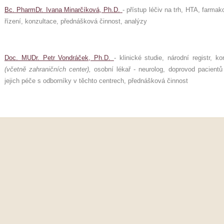
Bc. PharmDr. Ivana Minarčíková, Ph.D.
- přístup léčiv na trh, HTA, farma
řízení, konzultace, přednášková činnost, analýzy
Doc. MUDr. Petr Vondráček, Ph.D.
- klinické studie, národní registr, 
(včetně zahraničních center),
osobní lékař - neurolog, doprovod pacientů
jejich péče s odborníky v těchto centrech, přednášková činnost