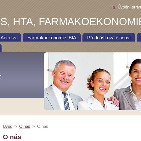
Úvodní strá
S, HTA, FARMAKOEKONOMI
 Access
Farmakoekonomie, BIA
Přednášková činnost
Z
Úvod
>
O nás
>
O nás
O nás