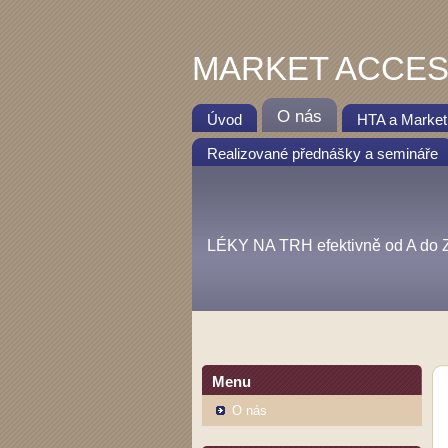
MARKET ACCES
O nás
Úvod
HTA a Market
Realizované přednášky a semináře
LÉKY NA TRH efektivně od A do 
Menu
O nás